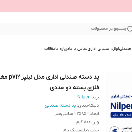
جستجو در محصولات
صندلی
لوازم صندلی اداری
تماس با ما
درباره ما
مقالات
پد دسته صندلی اداری مدل 
فلزی بسته دو عددی
برند:
Nilper
دسته‌بندی
:
پد دسته صندلی
ابعاد
:
22x8x2 سانتی‌متر
وزن
:
800 گرم
جنس
:
پلاستیک نرم