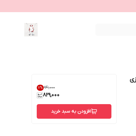
نیلپر p712 مغزی
۹۴۱٬۰۰۰
11
%
829,000
افزودن به سبد خرید