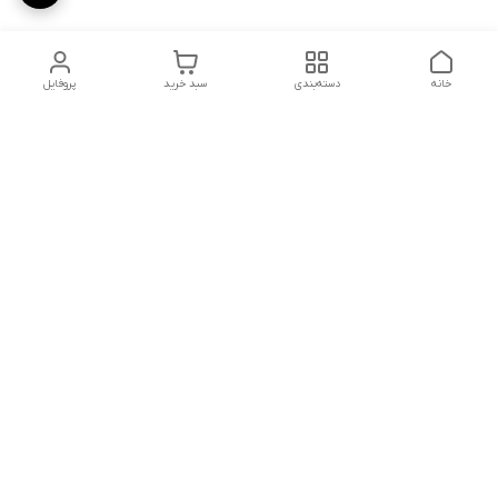
خانه
دسته‌بندی
سبد خرید
پروفایل
دسترسی سریع
تماس با ما
شکایات
درباره ما
قوانین و مقررات