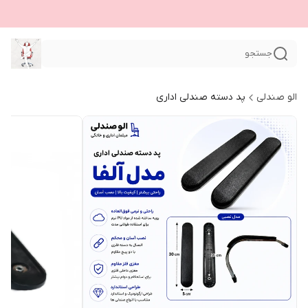
جستجو
الو صندلی
پد دسته صندلی اداری