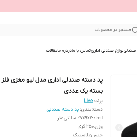
جستجو در محصولات
صندلی
لوازم صندلی اداری
تماس با ما
درباره ما
مقالات
پد دسته صندلی اداری مدل لیو مغزی فلز
بسته یک عددی
برند:
Live
دسته‌بندی
:
پد دسته صندلی
ابعاد
:
27x9x2 سانتی‌متر
وزن
:
250 گرم
جنس
:
پلاستیک