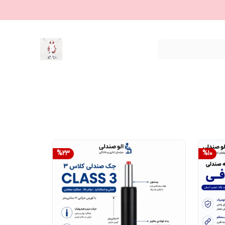
%
23
%
10